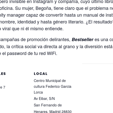
 pero invisible en Instagram y compañía, cuyo último lib
ficina. Su mujer, Begoña, tiene claro que el problema no 
ty manager capaz de convertir hasta un manual de instr
ombre, identidad y hasta género literario. ¿El resulta
viral que ni él mismo entiende.
campañas de promoción delirantes,
es una co
Bestseller
o, la crítica social va directa al grano y la diversión e
el password de tu red WiFi.
LES
LOCAL
Centro Municipal de
cultura Federico Garcia
e 7
Lorca
Av Eibar, S/N
San Fernando de
Henares
,
Madrid
28830